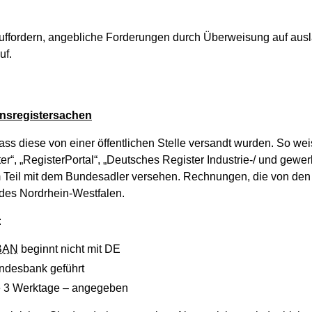
auffordern, angebliche Forderungen durch Überweisung auf aus
uf.
insregistersachen
s diese von einer öffentlichen Stelle versandt wurden. So wei
r“, „RegisterPortal“, „Deutsches Register Industrie-/ und gewer
zum Teil mit dem Bundesadler versehen. Rechnungen, die von de
des Nordrhein-Westfalen.
:
BAN
beginnt nicht mit DE
undesbank geführt
ise 3 Werktage – angegeben