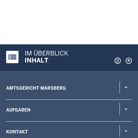
IM ÜBERBLICK
Justiz-Portal im Überblick:
INHALT
AMTSGERICHT MARSBERG
AUFGABEN
KONTAKT